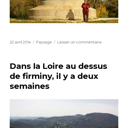
Publié
Catégories
sur
22 avril 2014
Paysage
Laisser un commentaire
le
Versingétorix
à
Alesia
Dans la Loire au dessus
de firminy, il y a deux
semaines