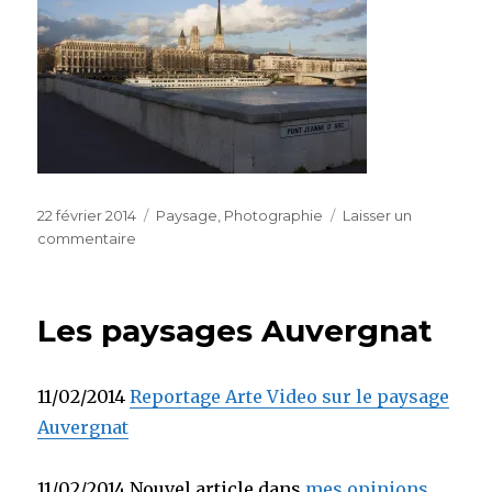
Publié
Catégories
22 février 2014
Paysage
,
Photographie
Laisser un
le
sur
commentaire
Balade
dans
Rouen
Les paysages Auvergnat
après
le
travail
11/02/2014
Reportage Arte Video sur le paysage
Auvergnat
11/02/2014 Nouvel article dans
mes opinions