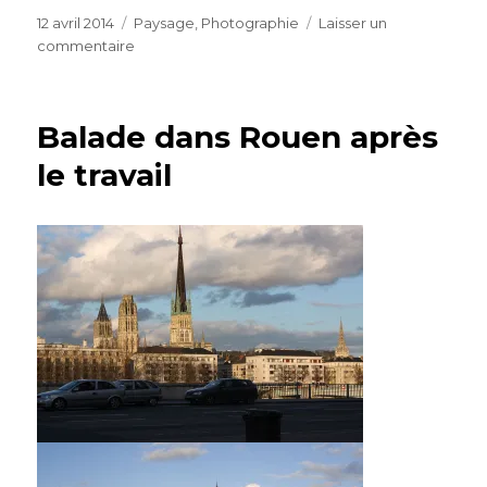
Publié
Catégories
12 avril 2014
Paysage
,
Photographie
Laisser un
le
sur
commentaire
Dans
la
Loire
Balade dans Rouen après
au
dessus
le travail
de
firminy,
il
y
a
deux
semaines