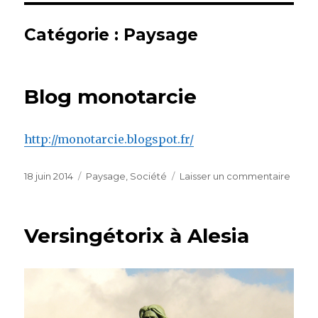
Catégorie :
Paysage
Blog monotarcie
http://monotarcie.blogspot.fr/
Publié
Catégories
sur
18 juin 2014
Paysage
,
Société
Laisser un commentaire
le
Blog
monot
Versingétorix à Alesia