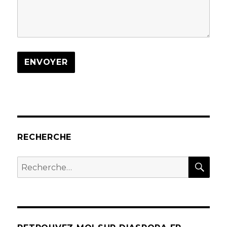
ENVOYER
RECHERCHE
REC
Recherche
pour :