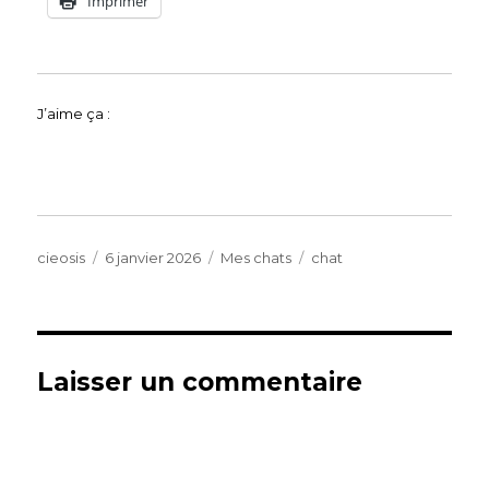
Imprimer
J’aime ça :
Auteur
Publié
Catégories
Étiquettes
cieosis
6 janvier 2026
Mes chats
chat
le
Laisser un commentaire