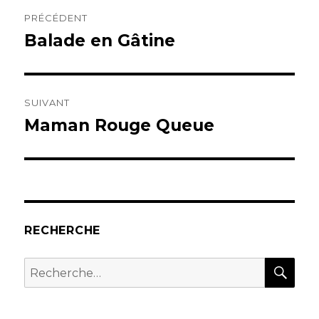
Navigation
PRÉCÉDENT
de
Balade en Gâtine
Publication
précédente :
l’article
SUIVANT
Maman Rouge Queue
Publication
suivante :
RECHERCHE
REC
Recherche
pour :