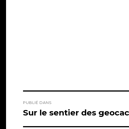
Navigation
PUBLIÉ DANS
de
Sur le sentier des geoca
l’article