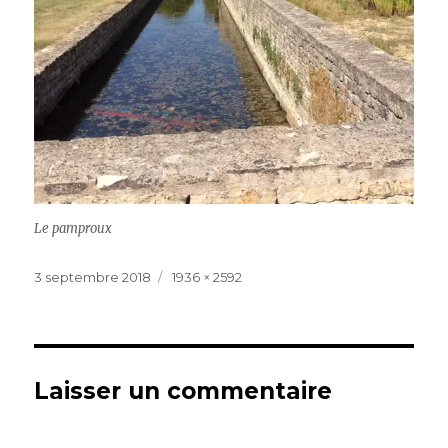
Le pamproux
Publié
Taille
3 septembre 2018
1936 × 2592
le
réelle
Laisser un commentaire