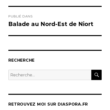
Navigation
PUBLIÉ DANS
de
Balade au Nord-Est de Niort
l’article
RECHERCHE
REC
Recherche
pour :
RETROUVEZ MOI SUR DIASPORA.FR