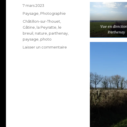
Publié
7 mars 2023
le
Catégories
Paysage
,
Photographie
Étiquettes
Châtillon-sur-Thouet
,
Vue en directio
Gâtine
,
la Peyratte
,
le
PArthenay
breuil
,
nature
,
parthenay
,
paysage
,
photo
sur
Laisser un commentaire
Balade
en
Gâtine