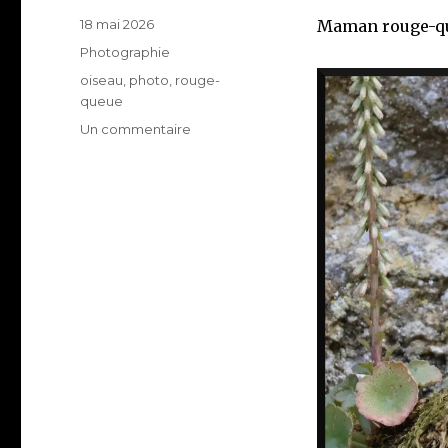
Publié
18 mai 2026
Maman rouge-que
le
Catégories
Photographie
Étiquettes
oiseau
,
photo
,
rouge-
queue
sur
Un commentaire
Maman
Rouge
Queue