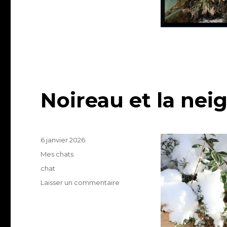
Noireau et la nei
Publié
6 janvier 2026
le
Catégories
Mes chats
Étiquettes
chat
sur
Laisser un commentaire
Noireau
et
la
neige