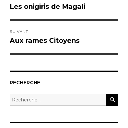
de
Les onigiris de Magali
Publication
précédente :
l’article
SUIVANT
Aux rames Citoyens
Publication
suivante :
RECHERCHE
REC
Recherche
pour :