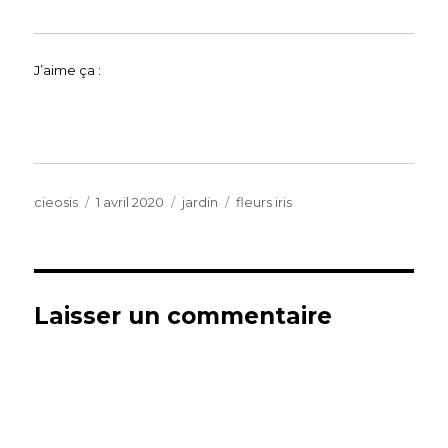
J’aime ça :
Auteur
Publié
Catégories
Étiquettes
cieosis
1 avril 2020
jardin
fleurs iris
le
Laisser un commentaire