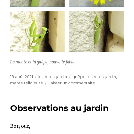
La mante et la guêpe, nouvelle fable
Publié
Catégories
Étiquettes
18 août 2021
Insectes
,
jardin
guêpe
,
insectes
,
jardin
,
le
sur
mante religieuse
Laisser un commentaire
La
faune
au
Observations au jardin
jardin
Bonjour,