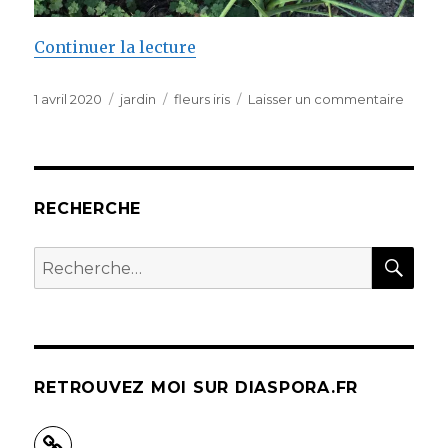
de « Les fleurs au jardin »
Continuer la lecture
Publié
Catégories
Étiquettes
sur
1 avril 2020
jardin
fleurs iris
Laisser un commentaire
le
Les
fleurs
au
jardin
RECHERCHE
REC
Recherche
pour :
RETROUVEZ MOI SUR DIASPORA.FR