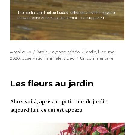
Publié
Catégories
Étiquettes
4 mai 2020
jardin
,
Paysage
,
Vidéo
jardin
,
lune
,
mai
le
sur
2020
,
observation animale
,
video
Un commentaire
Observati
au
jardin
Les fleurs au jardin
Alors voilà, après un petit tour de jardin
aujourd’hui, ce qui est apparu.