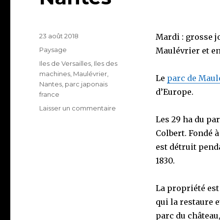
Publié
23 août 2018
Mardi : grosse 
le
Catégories
Paysage
Maulévrier et en
Étiquettes
Iles de Versailles
,
Iles des
machines
,
Maulévrier
,
Le
parc de Maul
Nantes
,
parc japonais
d’Europe.
france
sur
Laisser un commentaire
Visite
Les 29 ha du par
du
Colbert. Fondé à
Parc
est détruit pend
de
Maulévrier
1830.
et
de
La propriété est
Nantes
qui la restaure 
parc du château