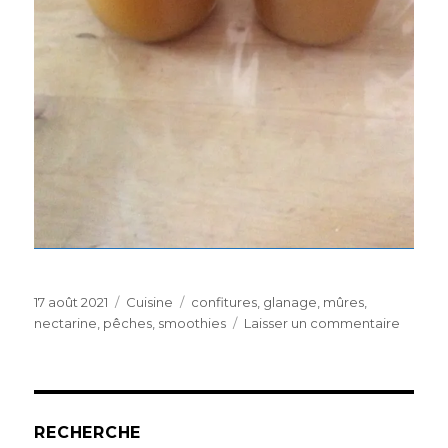
Publié
Catégories
Étiquettes
17 août 2021
Cuisine
confitures
,
glanage
,
mûres
,
le
sur
nectarine
,
pêches
,
smoothies
Laisser un commentaire
Confitu
et
smooth
RECHERCHE