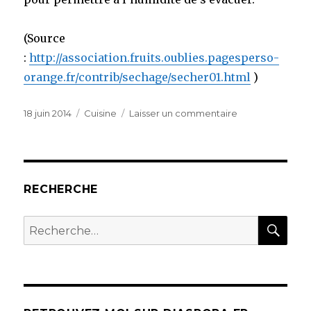
(Source
:
http://association.fruits.oublies.pagesperso-
orange.fr/contrib/sechage/secher01.html
)
Publié
Catégories
sur
18 juin 2014
Cuisine
Laisser un commentaire
le
Faire
sécher
des
fruits
RECHERCHE
REC
Recherche
pour :