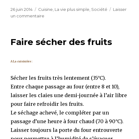
Publié
Catégories
26 juin 2014
Cuisine
,
La vie plus simple
,
Société
Laisser
le
sur
un commentaire
L’homme
vivait
de
Faire sécher des fruits
la
cueillette
c’est
son
A La cuisinière :
alimentation
de
Sécher les fruits très lentement (35°C).
toujours
Entre chaque passage au four (entre 8 et 10),
–
Alimentation
laisser les claies une demi-journée à l’air libre
Saine
pour faire refroidir les fruits.
Le séchage achevé, le compléter par un
passage d’une heure à four chaud (70 à 90°C).
Laisser toujours la porte du four entrouverte
pour permettre à l’humidité de s’évacuer.