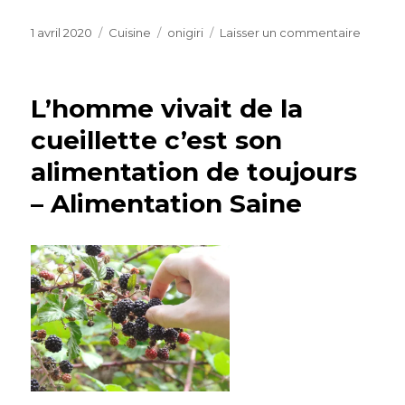
Publié
Catégories
Étiquettes
sur
1 avril 2020
Cuisine
onigiri
Laisser un commentaire
le
Les
onigiris
de
L’homme vivait de la
Magali
cueillette c’est son
alimentation de toujours
– Alimentation Saine