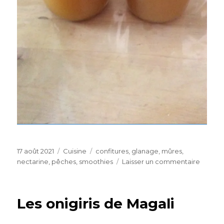
Publié
Catégories
Étiquettes
17 août 2021
Cuisine
confitures
,
glanage
,
mûres
,
le
sur
nectarine
,
pêches
,
smoothies
Laisser un commentaire
Confitu
et
smooth
Les onigiris de Magali