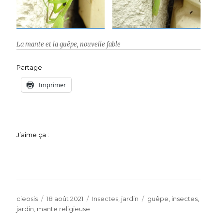
La mante et la guêpe, nouvelle fable
Partage
Imprimer
J’aime ça :
Auteur
Publié
Catégories
Étiquettes
cieosis
18 août 2021
Insectes
,
jardin
guêpe
,
insectes
,
le
jardin
,
mante religieuse