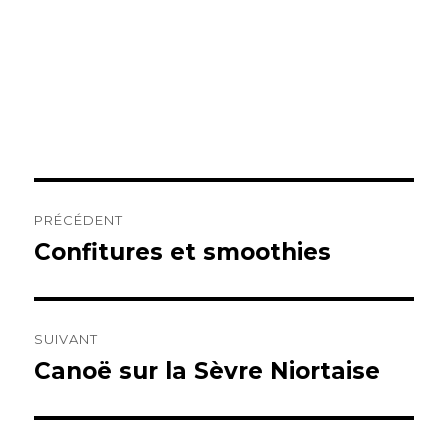
Navigation
PRÉCÉDENT
de
Confitures et smoothies
Publication
précédente :
l’article
SUIVANT
Canoë sur la Sèvre Niortaise
Publication
suivante :