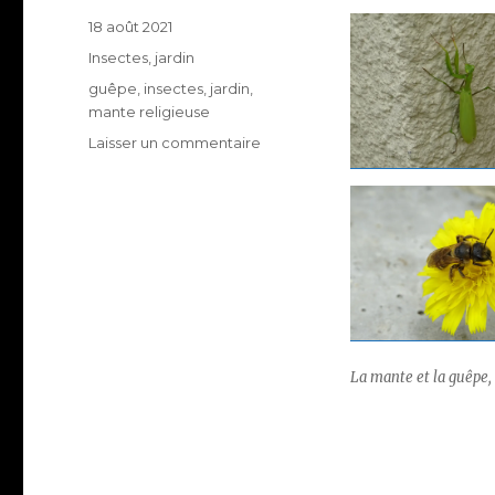
Publié
18 août 2021
le
Catégories
Insectes
,
jardin
Étiquettes
guêpe
,
insectes
,
jardin
,
mante religieuse
sur
Laisser un commentaire
La
faune
au
jardin
La mante et la guêpe,