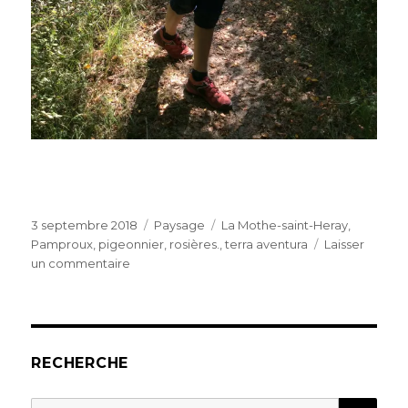
Publié
Catégories
Étiquettes
3 septembre 2018
Paysage
La Mothe-saint-Heray
,
le
Pamproux
,
pigeonnier
,
rosières.
,
terra aventura
Laisser
sur
un commentaire
Balade
au
Nord-
Est
de
RECHERCHE
Niort
REC